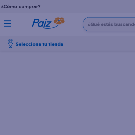
¿Cómo comprar?
¿Qué estás buscando?
TÉRMINOS MÁS BUSCADOS
Selecciona tu tienda
1
.
pañales
2
.
aceite
3
.
dove
4
.
leche
5
.
pollo
6
.
shampoo
7
.
pastel
8
.
cafe
9
.
papel higienico