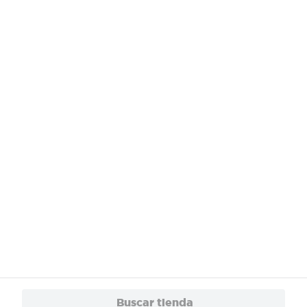
¿Necesitas ayuda?
Servicios
Financiamiento
Trabaja con Nosotros
App
© 2024 Copyright. Todos los derechos reservados Walmart Centroamérica.
Buscar tienda