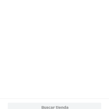
¿Necesitas ayuda?
Servicios
Financiamiento
Trabaja con Nosotros
App
© 2024 Copyright. Todos los derechos reservados Walmart Centroamérica.
Buscar tienda