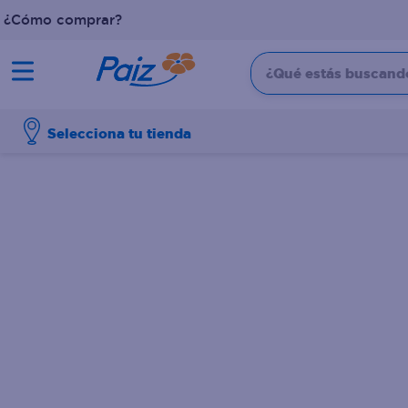
¿Cómo comprar?
¿Qué estás buscando?
TÉRMINOS MÁS BUSCADOS
Selecciona tu tienda
1
.
pañales
2
.
aceite
3
.
leche
4
.
dove
5
.
pollo
6
.
shampoo
7
.
pastel
8
.
cafe
9
.
queso