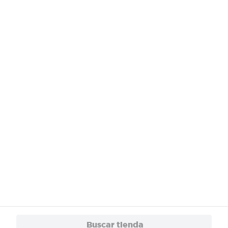
¿Necesitas ayuda?
Servicios
Financiamiento
Trabaja con Nosotros
App
© 2024 Copyright. Todos los derechos reservados Walmart Centroamérica.
Buscar tienda