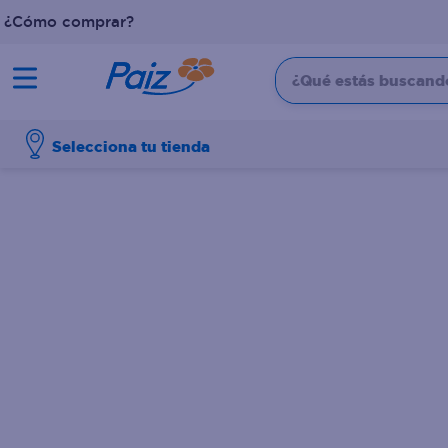
¿Cómo comprar?
¿Qué estás buscando?
TÉRMINOS MÁS BUSCADOS
Selecciona tu tienda
1
.
pañales
2
.
aceite
3
.
leche
4
.
dove
5
.
pollo
6
.
shampoo
7
.
pastel
8
.
cafe
9
.
papel higienico