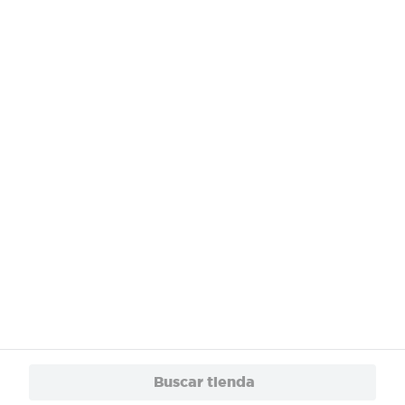
¿Necesitas ayuda?
Servicios
Financiamiento
Trabaja con Nosotros
App
© 2024 Copyright. Todos los derechos reservados Walmart Centroamérica.
Buscar tienda