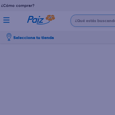
¿Cómo comprar?
¿Qué estás buscando?
TÉRMINOS MÁS BUSCADOS
Selecciona tu tienda
1
.
pañales
2
.
aceite
3
.
leche
4
.
dove
5
.
pollo
6
.
shampoo
7
.
pastel
8
.
cafe
9
.
queso