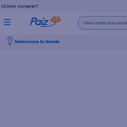
¿Cómo comprar?
¿Qué estás buscando?
TÉRMINOS MÁS BUSCADOS
Selecciona tu tienda
1
.
pañales
2
.
aceite
3
.
leche
4
.
dove
5
.
pollo
6
.
shampoo
7
.
pastel
8
.
cafe
9
.
queso