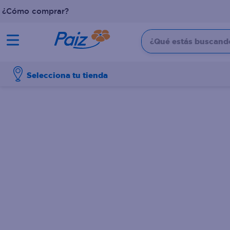
¿Cómo comprar?
¿Qué estás buscando?
TÉRMINOS MÁS BUSCADOS
Selecciona tu tienda
1
.
pañales
2
.
aceite
3
.
leche
4
.
dove
5
.
pollo
6
.
shampoo
7
.
pastel
8
.
cafe
9
.
papel higienico