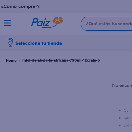
¿Cómo comprar?
¿Qué estás buscando?
TÉRMINOS MÁS BUSCADOS
Selecciona tu tienda
1
.
pañales
2
.
aceite
miel-de-abeja-la-africana-750ml-12xcaja-5
3
.
dove
4
.
leche
No encont
5
.
pollo
6
.
shampoo
7
.
pastel
Comp
Inten
8
.
cafe
Util
9
.
papel higienico