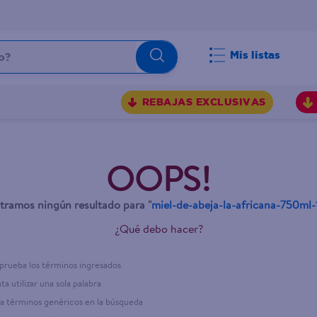
Mis listas
REBAJAS EXCLUSIVAS
OOPS!
ramos ningún resultado para "
miel-de-abeja-la-africana-750ml-
¿Qué debo hacer?
rueba los términos ingresados
ta utilizar una sola palabra
iza términos genéricos en la búsqueda