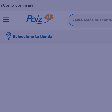
¿Cómo comprar?
¿Qué estás buscando?
TÉRMINOS MÁS BUSCADOS
Selecciona tu tienda
1
.
pañales
2
.
aceite
3
.
leche
4
.
dove
5
.
pollo
6
.
shampoo
7
.
pastel
8
.
cafe
9
.
queso