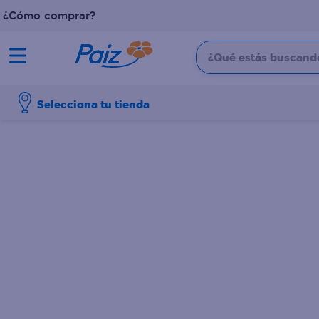
¿Cómo comprar?
¿Qué estás buscando?
TÉRMINOS MÁS BUSCADOS
Selecciona tu tienda
1
.
pañales
2
.
aceite
3
.
leche
4
.
dove
5
.
pollo
6
.
shampoo
7
.
pastel
8
.
cafe
9
.
queso