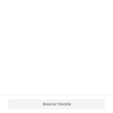
¿Necesitas ayuda?
Servicios
Financiamiento
Trabaja con Nosotros
App
© 2024 Copyright. Todos los derechos reservados Walmart Centroamérica.
Buscar tienda