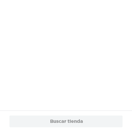
¿Necesitas ayuda?
Servicios
Financiamiento
Trabaja con Nosotros
App
© 2024 Copyright. Todos los derechos reservados Walmart Centroamérica.
Buscar tienda