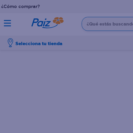
¿Cómo comprar?
¿Qué estás buscando?
TÉRMINOS MÁS BUSCADOS
Selecciona tu tienda
1
.
pañales
2
.
aceite
3
.
dove
4
.
leche
5
.
pollo
6
.
shampoo
7
.
pastel
8
.
cafe
9
.
papel higienico