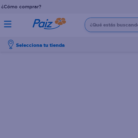
¿Cómo comprar?
¿Qué estás buscando?
TÉRMINOS MÁS BUSCADOS
Selecciona tu tienda
1
.
pañales
2
.
aceite
3
.
leche
4
.
dove
5
.
pollo
6
.
shampoo
7
.
pastel
8
.
cafe
9
.
queso