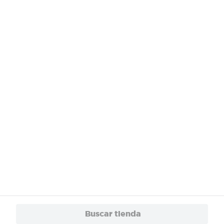
¿Necesitas ayuda?
Servicios
Financiamiento
Trabaja con Nosotros
App
© 2024 Copyright. Todos los derechos reservados Walmart Centroamérica.
Buscar tienda