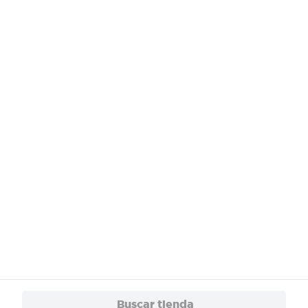
¿Necesitas ayuda?
Servicios
Financiamiento
Trabaja con Nosotros
App
© 2024 Copyright. Todos los derechos reservados Walmart Centroamérica.
Buscar tienda