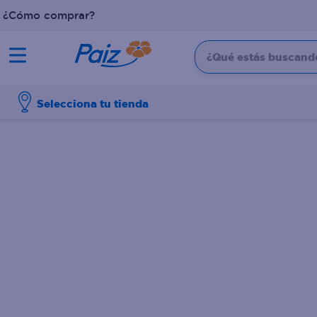
¿Cómo comprar?
¿Qué estás buscando?
TÉRMINOS MÁS BUSCADOS
Selecciona tu tienda
1
.
pañales
2
.
aceite
3
.
leche
4
.
dove
5
.
pollo
6
.
shampoo
7
.
pastel
8
.
cafe
9
.
queso