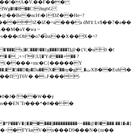
�m��!�A�V.��F���
P��@��Be�ncH\�}Ǳ��He~?
���cOb�o7�͡mx��X��X�=?
[x]�C���9��1g���R���Ҵ@�{V,�u0 �!
�_;+>f`F;U[�'Y4���+�� ?
�П jT6V� �-,F���-
s��EN`Tr���*�8���