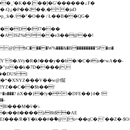
�_'�K��]��ǰ�G'������ۿF�
�jaD
p_:k�.\�"�O�� / Ł��B��QG�
����D�fJ7���
G�A3SZ%f/��eƎ��@��!
��@
[ƅC����W%���&�B��������'5P�m�
Y`9�AVy�R�J���y��b�/�C�#n�ʸwA��-
��DUS}
��*�XΝYZ���V��w@f䝪
L!YZ��C��$b��!
@�U^�n���? ѝX��}�!y�\�DFE��}ð� !
Bl���M�ѷ�\-
T��!�r��tɬ����)/8h$�AE
���/R�Y�k��#�ۜ�@[o=��qC�;`��Z�-$O/