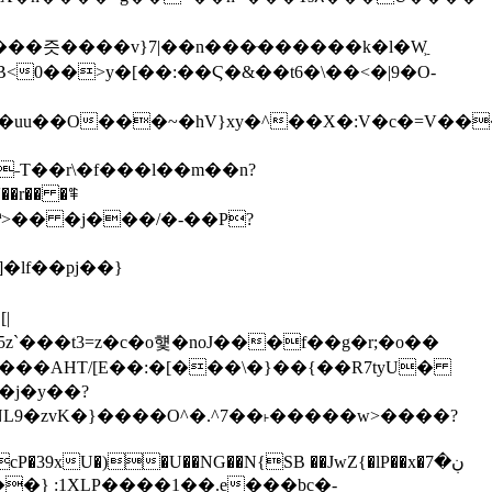
0��>y�[��:��Ϛ�&��t6�\��<�|9�O-
uu��O���~�hV}xy�^��X�:V�c�=V���,
˗T��r\�f���l��m��n?
]�lf��pj��}
|
�icP�39xU�)�U��NG��N{SB ��JwZ{�lP��x�7ڹ�