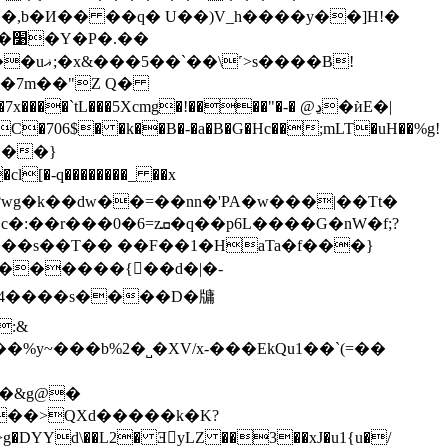
!�,b�И�� ��q� U��)V_h����y��]H!�
��
���B!
=�7m��"Z Q�
6$� �k��B�-�a�B�G�Hc��;mLT�uH��%g!
�?wg�k��dw��=��nn�'PA�w���|��Tt�
�FB��s��T�� ��F��1�HaTa�f���}
�4����s����D�牗
3�&g@�
2��>QXd�����k�K?
g�DYYd\��L2� Ǝ񼴉yLZ ��3��xJ�u1{u�/