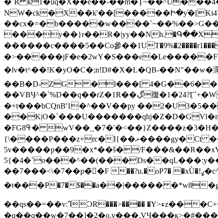
�`R k1�uq�X��e��-��m�Ț~��^U���4
NW�ck�X��k'��[�����Ի�y̕�[Ki4
��cx�=�b�����w����`~��%��>G��f
���y��}r��R�|yy��Nׇh.�Գ��X��:��aQ����aOB�N:�q��4�z�D�مcFg�cXd����
������c����5��Co參��1UT�9%�2����r1�
�>�����jF�e�2wY�S���e�Le�����F��Kݺ��nD#u�^Fv��n��[�&��G^���H����;�>��p��4����׏4�������,
�lv�t^��!K�yO�C�;n!D#�X�L�QB-��N"��w�灛���(�LMORN��m]ﵠ��ڏ��j�����
��B�D-ZG �l���[ 4�G��6���
��VBӋ^�`%D��q��rZ�1R��ڲ㠅�1�24?Ӷ´+�W[�Ӯ�%k֪��Zߘƴk��X��r���r� �����-@���|���0����$�is�{a�_�C�N߅����I�[
�+t���bCQnB'1�^��V��py ��2�U3�5���
��K|O�`���U�������qhj�Z�D�GVl�m�:�جQO��n 8ܯ5��}��:��h�_bb�^� n��c0�
�FG8ߟ� wV��_�7�'�<��}Z����z�3�H����/C�L;��[xw-y��!� Ra�"�b4�D�l<���Is�Q�簌�э�Z����θ�;K�n!
{\����P���z+rc�I{��ޜ����gy�Ct ��96NՈ�}C��LO��N�u�5��cv����j7�8-\��WZ�nҊM�S�ZI��
5v�����p��9�x*��š�/F���&��R��xV
5{�4�`o���^��(���Ds��qL���:y����9w�O�[
��7���<\�7��p�ߨ̃�F ��?u.�oP7� �xÙ�!ߨ�c^]��^ g�a�~x������yE���S�Jl%���+Z�������p��m���꼓
�t���Ρ�7�$��a��|����� �*w8�ׇgكS��s��།��6;�J��K}�9�^���;�^���C�m� q �`3��\<�T������ W��
��qs��=��v:ߣϽR���>���� �Y>ءz���C+�cj�ft��yb���Xw�8�W���8����c}�7�w_ř>�]<�m� �O�y��jƏ���/`솜
�q��q��w�7��]�2�o,v���,VӋ���к>�#������קG��b�����r�v{��&� ߽��t�9=����m����ɧ�gF��ߥ����ts=