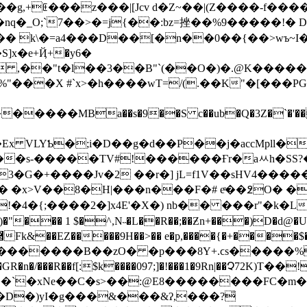
g,+ꏹ���z���|[Jcv d�Z~��|(Z����-f����
�>�=j{��:bz=挫��%9�����!� D�-Qؼ�P��2��,�
�� k\�=a4���D��[�n��0��{��>wъ~I�
]x�e+Ҋ+�y6�
YW ,��"t�l��3��B"`(��O�)�.@K���
"���X #`x>�h����wT=/(.��K"�[���P
�����МBa��s�9��S c��u
b�Q�3Z�`�'
Ex VLYƄ�;i
�D��g�d��P��j�accMpll�
3�G�+����Jv�2 ��r�] jL=f1V��sHV4����
� �x>V��8�H|���n���F�# eͤ��߶O� 
�!�4�{;����2�]x4E'�X�) nb�� ���r"�k�
�)�"��� 1 $�^,N˵�L��R��;��Ƶn+���)D�d
2_B��������B��zO� �p���8Y+.ϲs�����%
�G
R�n�/���R��f[:$k����097;]�!���1�9Rn|��Չ72K)
��`�xNe��Ϲ�s>��:@E8��������FC�m�Ef
�D�)yI�g���&���&ʔ,���?̎