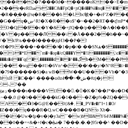
;��#�2�?\���0d�~����oK��>E
�R�56��s7��R��͉��@ӎ�R���h �Lbc敏�+�eF'Z�
��a dMኜ Lv$��7�a��
�V �p����Ԕ��\/ �Å���2��h��~�s
V�`k!Pљ���I����jqΗ3��P�!
P9:���+��0�/�1�p�/� ��SNⳛ�S�������'���
�*E��`m�~�op�/cQ���Y*�!1�������,\c��� 
d�t�^��گb�M���P{����+mc�C{�����Y
�y/�NרR�i>���;� �5��D�p�Da��X���rϙ�g|_�تXB��Eubl�
�79������S)�a wB�W��U���Vh�"�3�
 ����ɷ0zش�<��4�#zj�j·!
:-,7��
�y
�,0 @�'r�����kG�1��~�Z�p%�ZQ��o
V�{�|�����]����������<~���@�9���� ��1�s�}
D��<�FYkвV�n���D9���N�{nr��