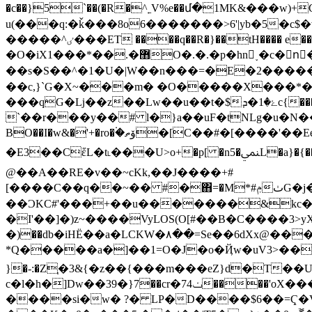
�c��}5`��(�R�^˿V%e��մ�1MK&���w)+
u(���q:�ǩ���8o6�������>6'|yb�5�c
�����^ٸ���ET ����q��R�}��tH���� e���d֫/��%oO�n�7���^�o�[����| )���-/^�q5_��Kk���c�kL
�O�iX1���*��.�޻O�.�.�p�hn ˯�c�nُ�Z|K�jwP��)o;,������畗B�'��
��s�S��^�1�U�|W��n���=�E�2������d
��c,}`G�X~���m� �O�����X���*��|Μ�.���خ��.���( Ǯ��X��C�%
���qG�ǈ��z��Lw��u��t�$ۓ�1�ܕc{����sW�4Ǿ3��±?Ng��zس&��ZM�z�"�83
`��r���y��# l�}a��uF�tNLg�u�N���צ+�F$!;�y�I�}��]��a}��+(��a�P�H����?g��rn��QE�shf~���ݏԁ�
BO��I�w&�'+�ro�۬�ۆތ�[C��#�[����'��Eew�j%��T���=�zG#���Q#a�V�l��D�̗��<���v] [4،�Ӱ�i{�1P����I`q�W�dl�� }
�E3��CἕL�t˪���U>o+�p[ �n5�ﶚL�a}�{��mi�5l�����b�pRI�o<��;��m�7�вj�����Ѥ &3(N�4n��d��F�����c����6b�(�C2yp�- 5,�V
@��A��RE�v��~cKk,��J����+#
[����C��q��~�� #�΋͏=�M*#ݦٺG�j�r�HP{�,���P�����C��Dp=�7�����3K��`p���R��:�F�t!&ـY��g�<��v1E�9�
��ƆKC#'���+��u�������&kc�
�I'��]�)z~����VyLOS(O[#��B�C����3>
�)��db�iHЁ��a�LCKW�٨��=Sе��6dXx@���Х� K��yP hm&��gj `��4+�"��)��3N%�[�@9XWO�
*Q�����a�]��1=O�J�o�Ҋw�uV3>���Q
}�-:�Z֧�3&{�z��{���m���eZ}d�T��U
c�l�h�]Dw��39�}7��cr�ݖ74����'oX���$�ս���i�]hN��j�=�``�����!z���.ʁ��9�k�X���X"z��sd��f��U�esh�~&4�H�8[������n I��b��޳�����dH1bAxр��
����si�w� ?� LP�D����$6��=Ҁ�Vm}�