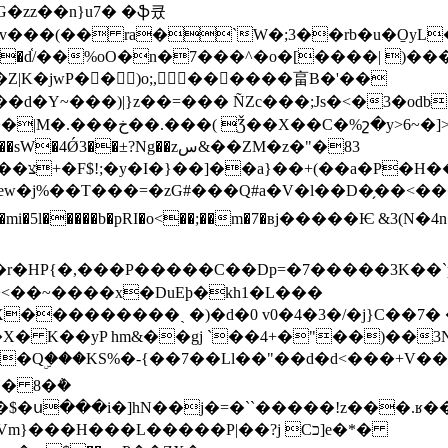
G�zz��n}u7� �ֆ큤
$�v���(�� ra�`W�;3��rb�u�O̱
�Y~���)|}z��=��� ÑZc���;Js�<�3�odb
շ�y>6~�]>1]9�'���
lvB�)-
<��~����x�DuEþ�kh1�L���
yX���������ˏ �)�d�0 v0�4�3�/�j}C��7
ۣ���KS%�-{��7��Ll� �"��d�d<���+V��
� 8�݅�
��H���L�����P|��?j Cכ]e�*�