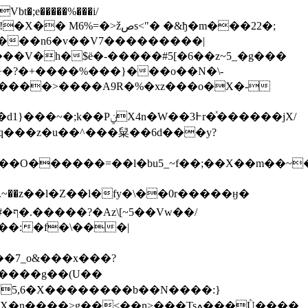
bt�;e�����%���i/
{���n6�v��V7���������|
���V�h�$ё�-�����#5[�6��z~5_�g���
+�?�+����%���}���o��N�\-
lq���z�u��^���䊆��6d���y?
��l�bu5_~f��;��X��m��~��,�]�����لw��
��:�f�\���|
����g��(U��