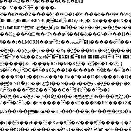
���ᆻB���:����0�Y.�hAu
7�laV��7�]���-
��uPo�Z�����Q�{����b���WqB�E
h|X��aq� \�D� ��!ӈ;�:��8Q_j�vr�����+��H羄
��G����0�*^#�;q��`y0o����4�E�3�Q�
��q���E��}
c���I ѣ9���G�j�Ք�t�&��h|��~�/�*#�
�c,�(ra�{7��� �&p����M u�K�į��
���[;$~h���ipJOxi�M�$` �'b �6�1 �\ }
�q=ƼW�#뿽�/
u˨s���5SZ����C�}/[k��o�?
^�O�f��l9ƿo&�^�� ;��_f�ݫ&���'��w�p�B�;
�
]���O��VE�7