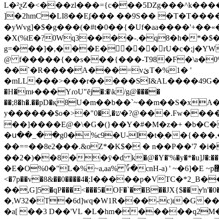
L�²ƺZ�<���zl���={c���5Ǳg���^k�����
]�2hmC�LI8��Eʄ��� ��9S�� �T�T����nq�_O;`7�
�yWvg]�$�g���(�#t�0��{�Uf�aa����'+��«
�X(%tE�?0Wq3����-.�q8�h�*�$�S
g=���]�,���E�𜉀��� rU�c�;j�
@ f�����{��s���{���-T98�F�\a�0%
��`�R����A���=vئT�%1� '
�mLL���>���r�����SI&AL����49G�
�H�mͱ���YɾoU"ĕj�:�\k/g@����
��;8�h�.��pD�қ8U�m��b��`~��m��
S�xA�
y������$o�˃�"ש�,�0�?@���.Fw�����s-�����TV#!������Ғr�aㅆh�SS?�"yz��k�7D����j,
��]����
E@�\�G�(}��Y�#�M�z�+ �b�C�
�ս��_��g0�%c9�U-I�t�ֽ��{���,
��==��8e2���.&oZ*�K$� � n��P��'7 �i
��2�)��8��ӱ�d k�@�Y�'%�y�*�u]J�:�
�E�O%0�"L�%~a,aa% ؆�cnH-a) ' ~�6]�E ~p޲Fk&��EZ�����9H��>�� e�p,����{�+����$��-
<�7p��v�8&��0����4�֖:I�����p�VTC�*
��,G]5�qP���<���5�OF�`��B��JX{$��ɏŉ'�0
�,W32�T�6d]wq�W1R���-c)ɪ�G�
�a[ ��3 D��'VL �L�hm������q2M