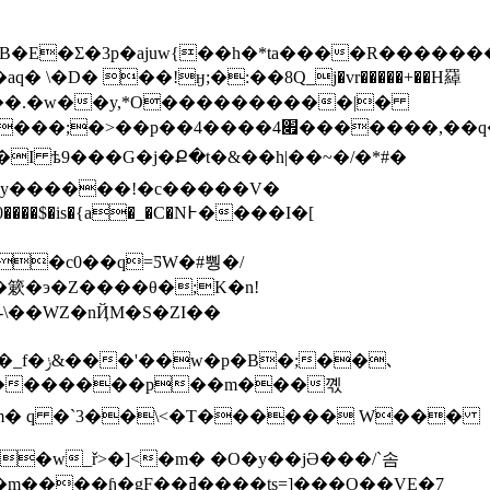
�Ʃ�3p�ajuw{��h�*ta����R�������`
��I���.�w��y,*O����������|�
�|y������!�c�����V�
��､