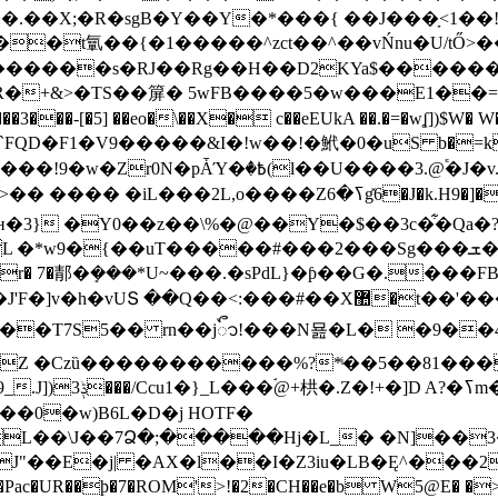
��.��X;�R�sgB�Y��Y�*���{ ��J���ָ<1��
t㲷��{�1�����^zct��^��vŃnu�U/tŐ>��׹�Y�P�.
�s�RJ��Rg��H��D2KYa$�������uޣ;�x&���5��`��\˹>s�
R�+&>�ТS��箳� 5wFB����5�w���
E1��
F1�V9�����&I�!w��!�鮘�0�uS b�=kC�70
Ύ�ٛ�߿(l��U����3.@֕�J�v.��}
y~�ʜ�3} �Y0��z��\%�@��Y�$��3c�͋�Qa
~r� 7�郬�ܻ���*U~���.�sPdL}�ƥ��G�.��
Q��<:���#��X޺�t��'��������{��d�|�-
̹��T7S5�� rn��jᭃ!���N묦�L� �9�
,��0�w)B6L�D�j HOTF�
L��\J��7Ձ�;�����Hj�L_� �N]��
"��E�j| �AX�l��I�Z3iu�LB�Ę^���
0�Pac�UR��þ�7�ROM'>!�2�CH��e�b W5@E� �>