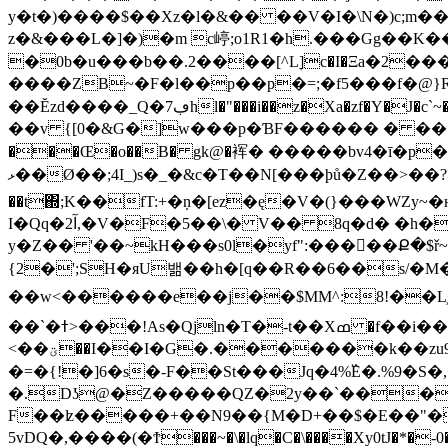
y�t�)����$��Xz�l�&�� ��V�I�\N�)c;m�
z�&���L�]�)�m c嵉;o1R1�h.���Gg��K���
�0b�u���b��.2�
���[^Lׇ]c�I�Ξa�2�������
����ZB~�F�l��p��p�=;�f5���f�@}
��Ĕzd����_Q�7ڢhl�"���i��z�Xa�zf�Y�J�c`~���3���-[�5] ��eo�\��X� c��eEUkA ��.�=�wʆ])$W� W�7x����`tL���5Xcmg�!����"�-� @ڍ�ѝE�|
��v {[0�&G�]w���p�ƁF������ � ��`FQD�
���Œ�o��B� gk@�裈� �����bv4�ī�p����!9�w�Zr0N�pǠ
ޅ��Ø��;4I_)s�_�&c�T��N[���þů�Z��>��?>�� ���� �iL���2L,o ����Zߖ�6g̽6�J�k.H9�]��cl[�-q��������_ ��x
��t΍;K��fT:+�ṇ�[ez�ę�V�(}���WZ
I�Qq�2آ,�V�F�5��\� V�� 8q�d� �h�L �*w9�{��uT�����#���2���Sg���ܫ�c�:��r���0�6=zܩ�q��p6L����G�nW�f;?
y�Z�� '��~kH���s0l�yf":�����Ք�$ř
{2�';SH�яU밺��h�[q��R��6��s/�M�J'F�]v�h�vUՏ ��
��w<������e��j��$MM^:8!��L
��`�ߙ>���!As�Qjln�T�-t��Xߘ �f��i��Z �Czȕ�����������%?*ͥ��5��81���:&
<��ؾ��I��I�G�.�������k��zu9_.J])3ݙ���/Ccu1�}_L���ۘ@+栱�.Z�!+�]D A?�ߖm��%y~���b%2�˽�XV/x-���EkQu1��`(=��
�=�{!�]6�s�-F��St���Jq�4%߰E�.%9�S�
�.Dʖ@�Z�����QZ�2y��`���
F��ʫ�����+��N9��{M�D+��$�E��"�J
5vDQ�,����(�Ϯ���~�\�lq�C�\����Xy0tJ�*�-