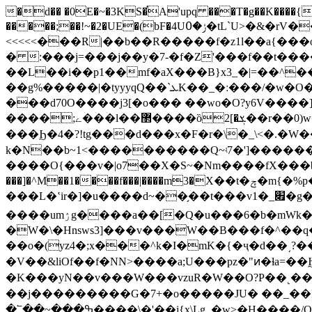
�d�� �0E�~�3KS�֡A'upq ���T�g��K����{�
�����;��!~�2�UE�(bF�4Uݬ�߀�tL`U>�&�rV�����r$Ǒ%��O®M�m���� �Rjf��j]�3�e2Yu!�X�� M6%=�>žصs<"� �&ђ�m���22�;
<<<<<���R|��b��R�����f�z1l��a{�
� :���j=���j��y�7-�f�Z'���f��t���
��L��i��p1��mf�aX���B}x3_�|=��^
��g%�����|�tyyyqQ��`ܥK��_�ː���/�w�O�T�-�]����om��D ��7Ϧ���t;`�>s]�������>����A9R�%�xz���o�X�-
���d70O����j3[�o��� ��wo�O?y6V����]
����;ے���l��޲����ȍ2[�ܮ��r��0)w��j��Η���n���pu7�>+��3��=���b��d1}���~�;k��PݧX4n�W��3߅r�ͯ������jX/
���Ϧ�4�?!tg���d���x�F�r�\�_\<�.�W�
k�N��b~1<����������Q~ʵ7�']�������
����O{���v�|o7��X�S~�Nm����fX���b�.��
���]�^M��1����f���|����m3�Χ��t�ݼ�m{�%p��Z�ύ�
���L�ʽir�]�u����d~��̗��t���v1�_׏�g��1����v��:Y�7<���ǓD~y�ݮ��������ο.~��z��l�Z��l�fy�\��0r�����ӈ�
����umۯg����a��[�Q�u���6�b�mWk���{,D���x?�Yt+�}2�����|X��p�[7J#�ף�.�����?�Az\[~5��Vw��/
�W�\�Hnsws3]���v���W��B���f�^��
��o�(yz4�;x���^k�I�mK�{�ҷ�d��͵?��҄�ݚ���h��>�������a��f;]
�V��&liOf��f�NN>����a;U���pz�"ͷ�ɫa=��Ϧ�׏�l������W_<�տ�~1{�*����?�ҫM���7_o&���
�K���yN��v���W���vzuR�W��O?P��
��j���������G�7+�o�����JU� ��_��F] ���pѩ��t3 �����z
�՟��~���ߒ����\�'��j{ӽ\Lg_�w>�H����/O[�g�Կ������Y�oo�m�~;�rX�����#�f���jX�n����>g��<��n>���Tsߍ���Ǜ����