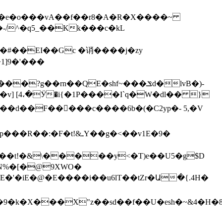
yL�e�o���vA��f��r8�A�R�X����~
�#��EI��Gc �诮����j�zy
� ��t!�&\�����y<�T)e��U5�g$D
E�'�iE�@�E����i��u6lT��tZr�Ա�{.4H�