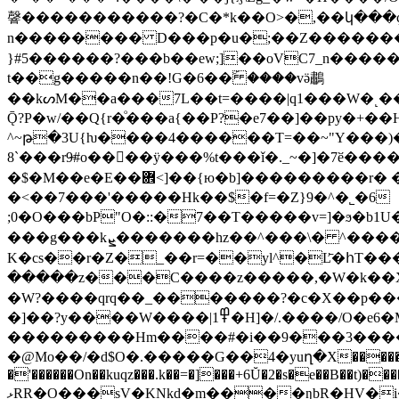
韾�����������?�C�*k��O>�,��կ���ç
n�������� D���p�u�;��Z����������xz����t;Ԉn�_,N?;}2�ܓ
}#5������?���b��ew;]��oVC7_n����
t��g�����n��!G�6��ۜ ����vӛ鷫
��kᔕM��a���7L��t=����|q1���W�˻��
Ǭ?P�w/��Q{r�ͦ���a{��P?�e7��]��py�+
^~թ�3U{ƕ����4������T=��~"Y���)�
8`���r9̶#o���ٰ�ÿ���%t���ǐ�._~�]�7ӗ���������:R?O��׿��]@�
�$�M��e�E��܎<]��{ю�b]���������r� �D���a�v2H˚�H�=B����j��zX�����S~~ª>�� �j���/�-��P?
�<��7���'�����Hk��$�f=�Z}9
�^�˾�6
���g���kܨ�������hz��^���\� ^�����7�zl��tyu7�Җz؜���х߭��rvX�䱩׫���f/--����
K�cs��r�Z�_��r=��yl^�Ľ̄�հT���
�����z���C����z�����,�W�k��XmRU�m�Q_� j9̆�|;ݨ��z��w�rz3_̧�z��N�b�n�5z`��
�W?����qrq��_�������?�c�X��p���7��|�������{�Oӛۏ��ByJ�ce!#_�ފ
�]��?y����W����|1߾�H]�/.����/O�e6�M�sz{;,/�����C�� �_�B;M%�/U�o�Ǩqe�j�y��?
���������Hm����#�i��9���3����j�y�ݕ`��t��zq�R (T�k����-��ɫqZ���_�NL9�zvK�}����O^�.^7��˫
�@Mo��/�d$O�.�����G��4�yuղ�X�����H���8=2
�'������On��kuqz���.k��=�]���+6Ŭ�2�s�e��B��t)�
ޅRR�O���sV�KNkd�m����ŋbR�HV�i��)+㺜s�=r A�i���Ѿ���F��ڌ.�����s�i~��} :1XLP����1��.e���bc�-