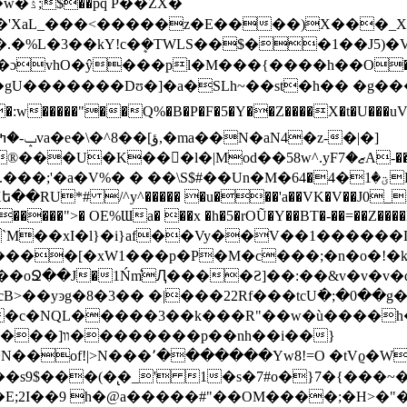
KC^ھ��.���M��'XaL_���<�����z�E����)
����.�%L�3��kY!c�ܷ�TWLS��$��1��J
hO�ŷ���pl�M���{����һ��O���!�0b�ت
�|Mod��58w^.yFޒ�7A-��t�a�޸�w�Ǫ=ʲS�V�q
�2�Xե��RU*# /^y^����� �u���'a��VK�V��J0_i
����">� OE%Ɯa� ��x �h�5�rOŨ�Y��BT�-��=��Z���
`M��xI�l}�i}af��Vy��V��1������
���oՋ��J�1Ńm͛Ԯ����Ƨ]��:��&v�
v�v�
OՌ��=~�cB>��yͽg�8�3�� �|���22Rf���tcU߭�;�0��
�c�NQL�����3��k���R"��w�ù����h�
=O �tVϱ�W��������~ٕ:��
)��s9$���(�̢�_' 1�s�7#ο�}7�{��