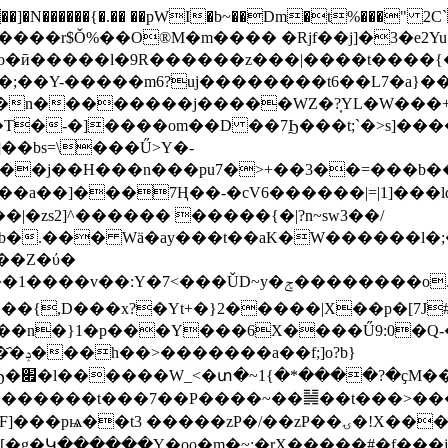
�]�N������{�.�� ��pWI�b~��Dm�t%���" 2C`V
��o�ӣ�����l�9R������z���|����t����
�;��Y-�����m6?uj��������t6��L7�a}�
��n��������j�����WZ�?͎YL�W���
��bs=\���Ű>Y�-
��a��]���7Ң��-�cV6������|=|1] ���
|�zs2]^������ �����{�|?n~sw3��/
� Wӓ�ay���t��aK�W������l�;��O������=
q��n�}1�p���Y���6X����Ű9:0�Q-
o?b}
x���?
˻� �������t���7��P����~��䷟��t���>��
P�/��zP��ۍ�!X���5,6�X��������b��N����:}