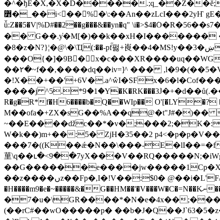
�^�ђE�X,�X�D�����.;q_��Z��ĕ
߻�_��i<��%�\:��An��zLcI���2yҤ gE�2��e�eRDܣe2��C&�FpQ�<ɲQ�4��%l�nq� ^�l� �fWg�0�8��C!ðɰոG
ǚ:Z��5�V|%D#��2��g���&��yn�q" \i�>$4�݁O
�� G��.y҅�M[�)��k��xH�I������� �G��q�ښ^R!�X�R��o$"�~��2�RT��ʠ'mP*���'tZ�lZ�=a�
�8�z�N?}¦�@\�\Ҵ(:��-pf̋펋+崀 ��4�MS!y��3�ښO�Q|�$�c�Y�&�+j!Q��/p��I�A�I��$.��M�aY�wa ~
���O{�]�9B�ٕx�c���XR����uq��WG
��۲�~f��,����dq��iv=]^ ��� ,l�9�(��5�
�!X��+��'+6V�.a^ŵI�SFx�6�l�Cof���H�
����j ^5.*9ަ�1�Y�K�RK���3ؘJ�+�d��ů(.��}
R�g�R*f�H6����b�Q��WIp�� O'[�LY�? ���z�4��`q( �,������
M��ofa�+ZX�sG��%A��q@�t"J#�)�� |�� �wg��#1\�6Vn^�(��\�
~��E����ǆc��*�v�;���2;�K�:
W�k��)m+��:5� ZjH�35��2 p4<�p�p�V��hxӤ �C��^
���7�((K��ǽ�N��\���-E�lI��=�f
荲\q��ւ�<9��7yX���V��RQ�����N;�iWgؾޓ����s����V{f��񬳺.��K�7��J*�a�D�0�J�?��W�
��G������e����jw�����1Cp�X~�
��z����ںz��Fp�,I�!V��:$0� @��i�L'F/A�⮉3�G@E��؍�&}0�_PV�e�f"I+1:�O/
�H����m9�e�~�����&�G��HM��'�V���W�C�=N��Kނ��Z��)�q���R�Q.wC����B�QNo Xb�-
�7�u�\GR����*�N�e�4x��;����ù�Uw�f̢u�v�)�y3a `ߴ�w)bƜ&Y64\M���%��*P���
(��rϹ#��wO�����p� ��b�J�Q��J`63�5�z��0��=+&�+f�c�ܞa� 7���.�.�]95r��^ ��