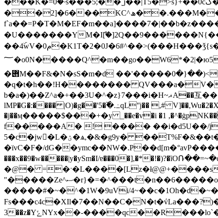
���K�=ۥ�0s���5;��ˬj��|T5�>s}+��0cڱ�w�ۮ;$��pq P��ZX�
��2]�6���
f`a��=P�T�M�EF�m��a]����7 �|��b�z
�U�������YM�Iް[�]2Q��9������N{��ɔv
��4ۜwV�0م�K1T� 2�0J�6#^��>(���H���ǯ{s�gU�������Dʊ�]�a�SLh~��st�h�� �g���Ѹ\ox�qTk�D}
؅�o0N�����Q^�m��go��W6*�2|�ю5�:w�����"��Q%�B�P�F�5�Y��Z����X�t�U���uV��8e��8Q���| ���.X�mؤ'����E5�g���}/
�݋M��F&�N�sS�m�d ��'�����ݒ-�ߤ>(��{�0va�e�\�^8��[ؤ,�ma��N�aN4�z-�|�]
�q�t�h��!H�������� QV���a�V�®���U�K��󆀑�l
b�a�)��Z^a�+��3U�^�z}7���i�H~ޣA��互��.���;'�a�V%� � ��\S$#��Un�M�6ؾ�1�4�4F7�RQ��]���/��c�SA;�
lMP�G�:���� |O)�g��'5�߰�.߸qLʺj�� ,# V]��,Wu
�j��ӎ�����$���+�y _��e�v�i �1 ,�^�ġpNK���
f�����A� ! ���� ��i�d5U��/j
5�c�jw󖭄�L�ؽ�ѧ,�&�g9y� ��T%F�&��t����[�xW1���p�P�M�c���;�n�o�!�k*��Ib��
�ïvC�F�/dG��ymc��NW�.P��d[m�°avP��
���x��9�w�����|y�ySm�I/ɐ���0�],�*�!�)?�ȉ
�@� =�ˑ�L����[Lz�ł@@+����s
"�����Ze^ސ�r}�=�^���t�n��6�����o���]װ��������p��nh��i��}
�����#�~�^�1W�9uVi/4~��c�1Oh�d�~�N��of!|>N���٬�������Yw8!
Fs���c4c�XIl�7��N��C�N�t�ٛvLa���?
3��z�YݻNYx��-����qc��R���lo`�E;2I��9 h�@a�����#"��OM����;�H>�"��{ޱ/F��FE@�1z�>��I6�-19O�Ϯ�9��Oa