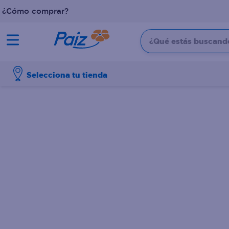
¿Cómo comprar?
¿Qué estás buscando?
TÉRMINOS MÁS BUSCADOS
Selecciona tu tienda
1
.
pañales
2
.
aceite
3
.
dove
4
.
leche
5
.
pollo
6
.
shampoo
7
.
pastel
8
.
cafe
9
.
papel higienico