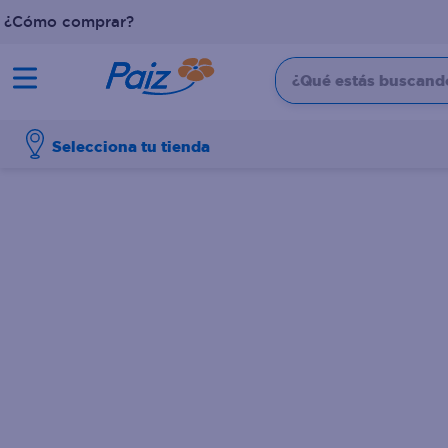
¿Cómo comprar?
¿Qué estás buscando?
TÉRMINOS MÁS BUSCADOS
Selecciona tu tienda
1
.
pañales
2
.
aceite
3
.
leche
4
.
dove
5
.
pollo
6
.
shampoo
7
.
pastel
8
.
cafe
9
.
papel higienico