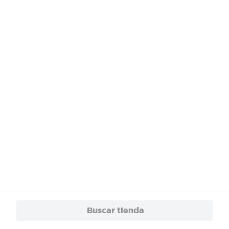
¿Necesitas ayuda?
Servicios
Financiamiento
Trabaja con Nosotros
App
© 2024 Copyright. Todos los derechos reservados Walmart Centroamérica.
Buscar tienda