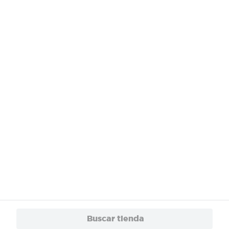
¿Necesitas ayuda?
Servicios
Financiamiento
Trabaja con Nosotros
App
© 2024 Copyright. Todos los derechos reservados Walmart Centroamérica.
Buscar tienda