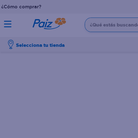
¿Cómo comprar?
¿Qué estás buscando?
TÉRMINOS MÁS BUSCADOS
Selecciona tu tienda
1
.
pañales
2
.
aceite
3
.
leche
4
.
dove
5
.
pollo
6
.
shampoo
7
.
pastel
8
.
cafe
9
.
papel higienico