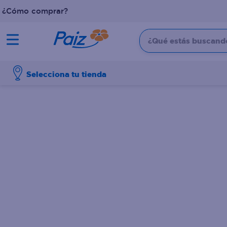
¿Cómo comprar?
¿Qué estás buscando?
TÉRMINOS MÁS BUSCADOS
Selecciona tu tienda
1
.
pañales
2
.
aceite
3
.
leche
4
.
dove
5
.
pollo
6
.
shampoo
7
.
pastel
8
.
cafe
9
.
papel higienico