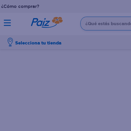
¿Cómo comprar?
¿Qué estás buscando?
TÉRMINOS MÁS BUSCADOS
Selecciona tu tienda
1
.
pañales
2
.
aceite
3
.
leche
4
.
dove
5
.
pollo
6
.
shampoo
7
.
pastel
8
.
cafe
9
.
queso