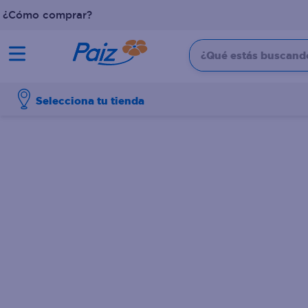
¿Cómo comprar?
¿Qué estás buscando?
TÉRMINOS MÁS BUSCADOS
Selecciona tu tienda
1
.
pañales
2
.
aceite
3
.
dove
4
.
leche
5
.
pollo
6
.
shampoo
7
.
pastel
8
.
cafe
9
.
papel higienico