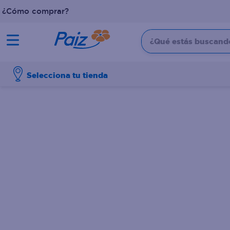
¿Cómo comprar?
¿Qué estás buscando?
TÉRMINOS MÁS BUSCADOS
Selecciona tu tienda
1
.
pañales
2
.
aceite
3
.
leche
4
.
dove
5
.
pollo
6
.
shampoo
7
.
pastel
8
.
cafe
9
.
queso