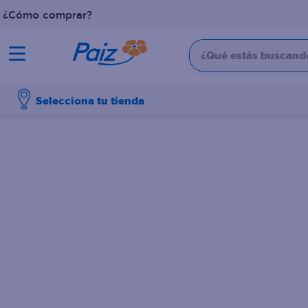
¿Cómo comprar?
¿Qué estás buscando?
TÉRMINOS MÁS BUSCADOS
Selecciona tu tienda
1
.
pañales
2
.
aceite
3
.
leche
4
.
dove
5
.
pollo
6
.
shampoo
7
.
pastel
8
.
cafe
9
.
queso